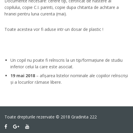
Documente necesare: cerere tip, certificat de nastere al
copilului, copie C.I. parinti, copie dupa chitanta de achitare a
hranei pentru luna curenta (mai).
Toate acestea vor fi aduse intr-un dosar de plastic !
Un copil nu poate fi reînscris la un tip/formațiune de studiu
inferior celui la care este asociat.
19 mai 2018
– afișarea listelor nominale ale copiilor reînscriși
și a locurilor rămase libere.
Toate drepturile rezervate © 2018 Gradinita 222